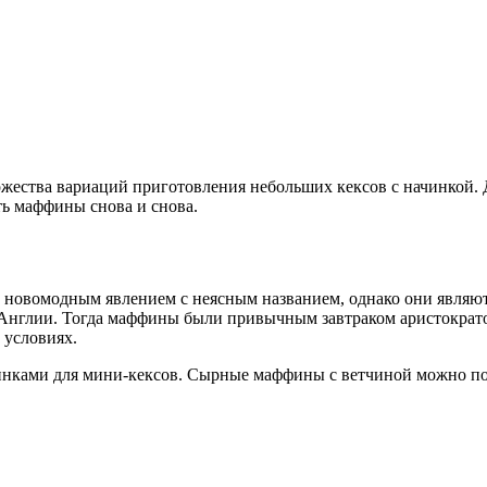
ества вариаций приготовления небольших кексов с начинкой. Д
ить маффины снова и снова.
 новомодным явлением с неясным названием, однако они являю
й Англии. Тогда маффины были привычным завтраком аристократо
 условиях.
инками для мини-кексов. Сырные маффины с ветчиной можно пода