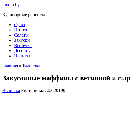
Перейти
vmolo.by
к
Кулинарные рецепты
контенту
Супы
Второе
Салаты
Закуски
Выпечка
Десерты
Напитки
Главная
»
Выпечка
Закусочные маффины с ветчиной и сыр
Выпечка
Екатерина
27.03.2019
0