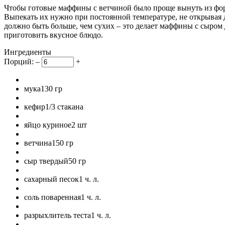
Чтобы готовые маффины с ветчиной было проще вынуть из формы
Выпекать их нужно при постоянной температуре, не открывая д
должно быть больше, чем сухих – это делает маффины с сыро
приготовить вкусное блюдо.
Ингредиенты
Порций:
–
+
мука
130
гр
кефир
1/3
стакана
яйцо куриное
2
шт
ветчина
150
гр
сыр твердый
50
гр
сахарный песок
1
ч. л.
соль поваренная
1
ч. л.
разрыхлитель теста
1
ч. л.