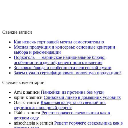
Свежие записи
Как испечь торт вашей мечты самостоятельно
Мясная продукция и консервы: основные критерии
выбора и рекомендации
Подкоголь — марийское национальное блюдо:
особенности изделий, рецепт приготовления
Знаковые блюда и особенности венгерской кухни
Зачем нужно сертифицировать молочную продукцию?
Свежие комментарии
Ami
к записи
Панкейки из протеина без муки
юрий
к записи
Сливовый ликер в домашних условиях
Оля
к записи
Квашеная капуста со свеклой по-
грузински: шикарный рецепт
J34d
к записи
Рецепт горячего свекольника как в
детском саду
misocharsiu
к записи
Рецепт горячего свекольника как в