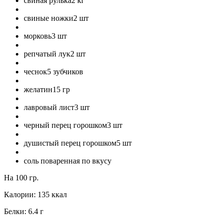
свиная рулька
2
кг
свиные ножки
2
шт
морковь
3
шт
репчатый лук
2
шт
чеснок
5
зубчиков
желатин
15
гр
лавровый лист
3
шт
черный перец горошком
3
шт
душистый перец горошком
5
шт
соль поваренная
по вкусу
На 100 гр.
Калории:
135
ккал
Белки:
6.4
г