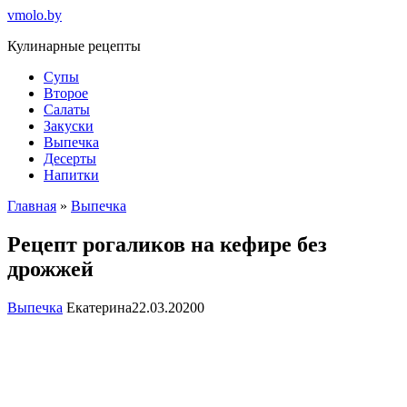
Перейти
vmolo.by
к
Кулинарные рецепты
контенту
Супы
Второе
Салаты
Закуски
Выпечка
Десерты
Напитки
Главная
»
Выпечка
Рецепт рогаликов на кефире без
дрожжей
Выпечка
Екатерина
22.03.2020
0