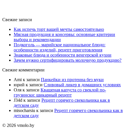
Свежие записи
Как испечь торт вашей мечты самостоятельно
Мясная продукция и консервы: основные критерии
выбора и рекомендации
Подкоголь — марийское национальное блюдо:
особенности изделий, рецепт приготовления
Знаковые блюда и особенности венгерской кухни
Зачем нужно сертифицировать молочную продукцию?
Свежие комментарии
Ami
к записи
Панкейки из протеина без муки
юрий
к записи
Сливовый ликер в домашних условиях
Оля
к записи
Квашеная капуста со свеклой по-
грузински: шикарный рецепт
J34d
к записи
Рецепт горячего свекольника как в
детском саду
misocharsiu
к записи
Рецепт горячего свекольника как в
детском саду
© 2026 vmolo.by