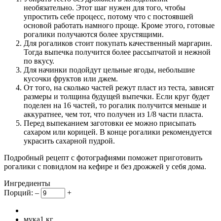
необязательно. Этот шаг нужен для того, чтобы
упростить себе процесс, потому что с постоявшей
основой работать намного проще. Кроме этого, готовые
рогалики получаются более хрустящими.
Для рогаликов стоит покупать качественный маргарин.
Тогда выпечка получится более рассыпчатой и нежной
по вкусу.
Для начинки подойдут цельные ягоды, небольшие
кусочки фруктов или джем.
От того, на сколько частей режут пласт из теста, зависят
размеры и толщина будущей выпечки. Если круг будет
поделен на 16 частей, то рогалик получится меньше и
аккуратнее, чем тот, что получен из 1/8 части пласта.
Перед выпеканием заготовки ее можно присыпать
сахаром или корицей. В конце рогалики рекомендуется
украсить сахарной пудрой.
Подробный рецепт с фотографиями поможет приготовить
рогалики с повидлом на кефире и без дрожжей у себя дома.
Ингредиенты
Порций:
–
+
мука
1
кг