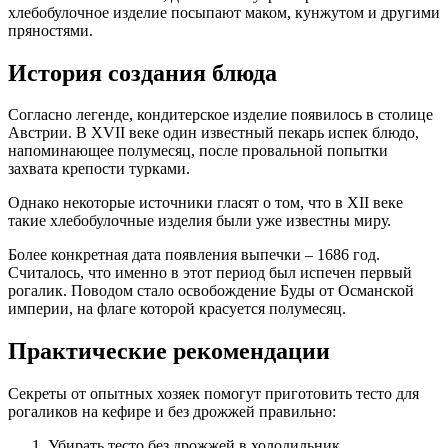
хлебобулочное изделие посыпают маком, кунжутом и другими
пряностями.
История создания блюда
Согласно легенде, кондитерское изделие появилось в столице
Австрии. В XVII веке один известный пекарь испек блюдо,
напоминающее полумесяц, после провальной попытки
захвата крепости турками.
Однако некоторые источники гласят о том, что в XII веке
такие хлебобулочные изделия были уже известны миру.
Более конкретная дата появления выпечки – 1686 год.
Считалось, что именно в этот период был испечен первый
рогалик. Поводом стало освобождение Буды от Османской
империи, на флаге которой красуется полумесяц.
Практические рекомендации
Секреты от опытных хозяек помогут приготовить тесто для
рогаликов на кефире и без дрожжей правильно:
Убирать тесто без дрожжей в холодильник