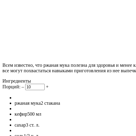
Всем известно, что ржаная мука полезна для здоровья и менее
все могут похвастаться навыками приготовления из нее выпечки
Ингредиенты
Порций:
–
+
ржаная мука
2
стакана
кефир
500
мл
сахар
3
ст. л.
соль
1/2
ч. л.