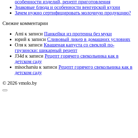
особенности изделий, рецепт приготовления
Знаковые блюда и особенности венгерской кухни
Зачем нужно сертифицировать молочную продукцию?
Свежие комментарии
Ami
к записи
Панкейки из протеина без муки
юрий
к записи
Сливовый ликер в домашних условиях
Оля
к записи
Квашеная капуста со свеклой по-
грузински: шикарный рецепт
J34d
к записи
Рецепт горячего свекольника как в
детском саду
misocharsiu
к записи
Рецепт горячего свекольника как в
детском саду
© 2026 vmolo.by