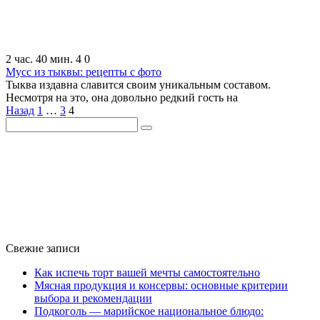
2 час. 40 мин.
4
0
Мусс из тыквы: рецепты с фото
Тыква издавна славится своим уникальным составом.
Несмотря на это, она довольно редкий гость на
Пагинация
Назад
1
…
3
4
Поиск:
записей
Свежие записи
Как испечь торт вашей мечты самостоятельно
Мясная продукция и консервы: основные критерии
выбора и рекомендации
Подкоголь — марийское национальное блюдо: