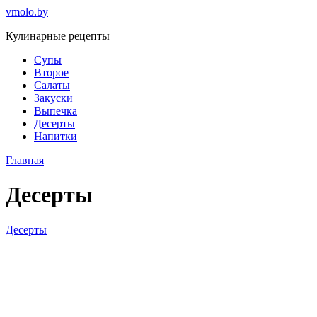
Перейти
vmolo.by
к
Кулинарные рецепты
контенту
Супы
Второе
Салаты
Закуски
Выпечка
Десерты
Напитки
Главная
Десерты
Десерты